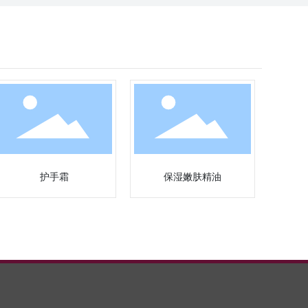
护手霜
保湿嫩肤精油
2