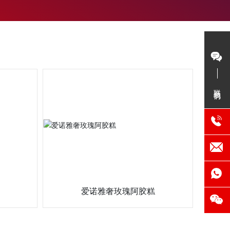
联系我们
爱诺雅奢玫瑰阿胶糕