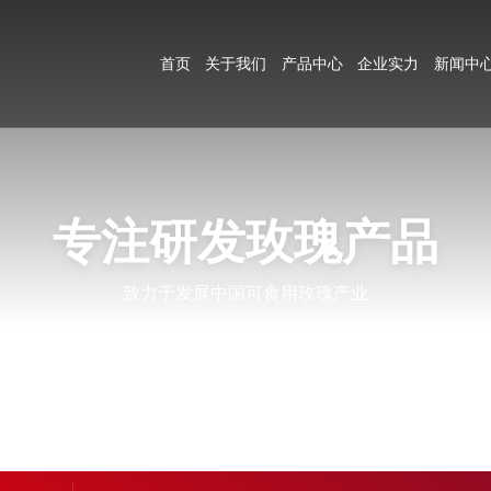
首页
关于我们
产品中心
企业实力
新闻中
专注研发玫瑰产品
致力于发展中国可食用玫瑰产业