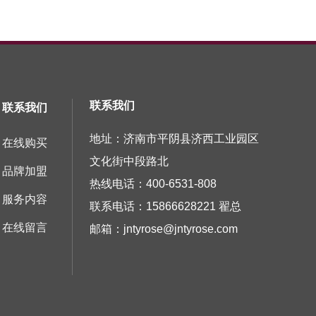
联系我们
联系我们
地址：济南市平阴县济西工业园区
在线购买
文化街中段路北
品牌加盟
热线电话：
400-6531-808
服务内容
联系电话：
15866628221
翟总
在线留言
邮箱：
jntyrose@jntyrose.com