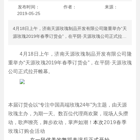
品牌定制
发布时间：
作者：
来源：
2019-05-25
联系我们
4月18日上午，济南天源玫瑰制品开发有限公司隆重举办“天
English
源玫瑰2019年春季订货会”，在平阴·天源玫瑰公司正式拉开
帷幕。 本届订货会以“专注中国高端玫瑰24年”为主题，由
天源玫瑰主办，为期一天。数百位代理商欢聚，现场人头攒
4月18日上午，济南天源玫瑰制品开发有限公司隆
动，歌声嘹亮，舞步欢动，掌声如潮！本次2019春季玫瑰
重举办“天源玫瑰2019年春季订货会”，在平阴·天源玫瑰
订购会活动在一段优美的舞蹈表演后正式开始产品怎么样，
公司正式拉开帷幕。
听销售专家给你讲讲。活动现场，济南天源玫瑰制品开发有
限公司销售总监翟女士
本届订货会以
“专注中国高端玫瑰24年”为主题，由天源
玫瑰主办，为期一天。数百位代理商欢聚，现场人头攒
动，歌声嘹亮，舞步欢动，掌声如潮！
本次
2019春季
玫瑰订购会活动
在一段优美的舞蹈表演后正式开始